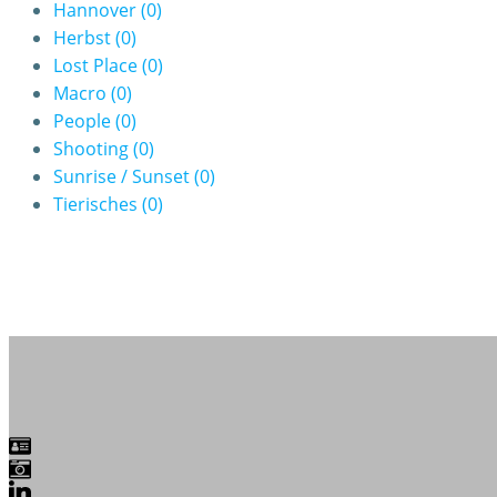
Hannover
(0)
Herbst
(0)
Lost Place
(0)
Macro
(0)
People
(0)
Shooting
(0)
Sunrise / Sunset
(0)
Tierisches
(0)