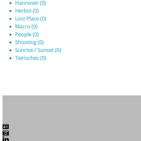
Hannover
(0)
Herbst
(0)
Lost Place
(0)
Macro
(0)
People
(0)
Shooting
(0)
Sunrise / Sunset
(0)
Tierisches
(0)