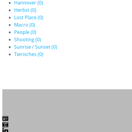
Hannover
(0)
Herbst
(0)
Lost Place
(0)
Macro
(0)
People
(0)
Shooting
(0)
Sunrise / Sunset
(0)
Tierisches
(0)