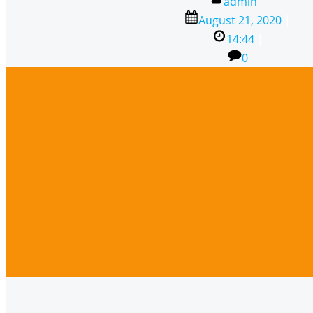
admin
|
August 21, 2020
|
14:44
|
0