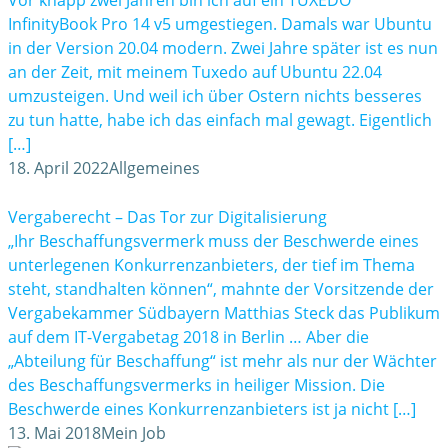
Vor knapp zwei Jahren bin ich auf ein TUXEDO
InfinityBook Pro 14 v5 umgestiegen. Damals war Ubuntu
in der Version 20.04 modern. Zwei Jahre später ist es nun
an der Zeit, mit meinem Tuxedo auf Ubuntu 22.04
umzusteigen. Und weil ich über Ostern nichts besseres
zu tun hatte, habe ich das einfach mal gewagt. Eigentlich
[…]
18. April 2022
Allgemeines
Vergaberecht – Das Tor zur Digitalisierung
„Ihr Beschaffungsvermerk muss der Beschwerde eines
unterlegenen Konkurrenzanbieters, der tief im Thema
steht, standhalten können“, mahnte der Vorsitzende der
Vergabekammer Südbayern Matthias Steck das Publikum
auf dem IT-Vergabetag 2018 in Berlin … Aber die
„Abteilung für Beschaffung“ ist mehr als nur der Wächter
des Beschaffungsvermerks in heiliger Mission. Die
Beschwerde eines Konkurrenzanbieters ist ja nicht […]
13. Mai 2018
Mein Job