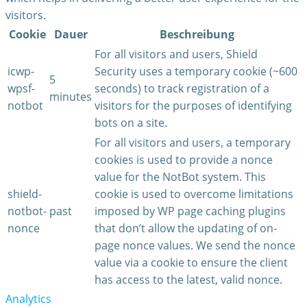
visitors.
Cookie
Dauer
Beschreibung
For all visitors and users, Shield
icwp-
Security uses a temporary cookie (~600
5
wpsf-
seconds) to track registration of a
minutes
notbot
visitors for the purposes of identifying
bots on a site.
For all visitors and users, a temporary
cookies is used to provide a nonce
value for the NotBot system. This
shield-
cookie is used to overcome limitations
notbot-
past
imposed by WP page caching plugins
nonce
that don’t allow the updating of on-
page nonce values. We send the nonce
value via a cookie to ensure the client
has access to the latest, valid nonce.
Analytics