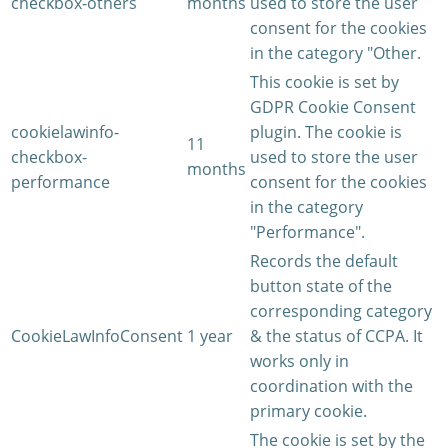
checkbox-others
months
used to store the user
consent for the cookies
in the category "Other.
This cookie is set by
GDPR Cookie Consent
cookielawinfo-
plugin. The cookie is
11
checkbox-
used to store the user
months
performance
consent for the cookies
in the category
"Performance".
Records the default
button state of the
corresponding category
CookieLawInfoConsent
1 year
& the status of CCPA. It
works only in
coordination with the
primary cookie.
The cookie is set by the