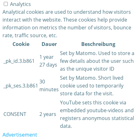
Analytics
Analytical cookies are used to understand how visitors
interact with the website. These cookies help provide
information on metrics the number of visitors, bounce
rate, traffic source, etc.
Cookie
Dauer
Beschreibung
Set by Matomo. Used to store a
1 year
_pk_id.3.b861
few details about the user such
27 days
as the unique visitor ID
Set by Matomo. Short lived
30
_pk_ses.3.b861
cookie used to temporarily
minutes
store data for the visit.
YouTube sets this cookie via
embedded youtube-videos and
CONSENT
2 years
registers anonymous statistical
data.
Advertisement