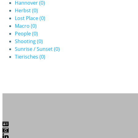
Hannover
(0)
Herbst
(0)
Lost Place
(0)
Macro
(0)
People
(0)
Shooting
(0)
Sunrise / Sunset
(0)
Tierisches
(0)