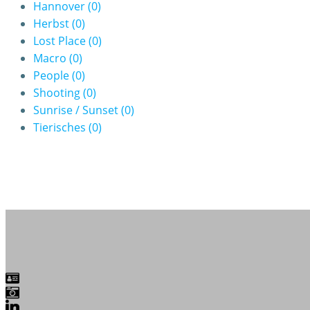
Hannover
(0)
Herbst
(0)
Lost Place
(0)
Macro
(0)
People
(0)
Shooting
(0)
Sunrise / Sunset
(0)
Tierisches
(0)