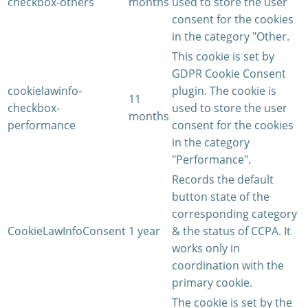
checkbox-others
months
used to store the user
consent for the cookies
in the category "Other.
This cookie is set by
GDPR Cookie Consent
cookielawinfo-
plugin. The cookie is
11
checkbox-
used to store the user
months
performance
consent for the cookies
in the category
"Performance".
Records the default
button state of the
corresponding category
CookieLawInfoConsent
1 year
& the status of CCPA. It
works only in
coordination with the
primary cookie.
The cookie is set by the