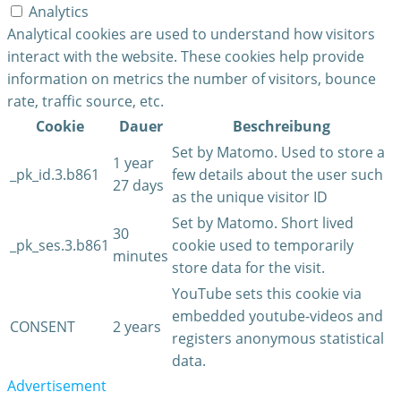
Analytics
Analytical cookies are used to understand how visitors
interact with the website. These cookies help provide
information on metrics the number of visitors, bounce
rate, traffic source, etc.
Cookie
Dauer
Beschreibung
Set by Matomo. Used to store a
1 year
_pk_id.3.b861
few details about the user such
27 days
as the unique visitor ID
Set by Matomo. Short lived
30
_pk_ses.3.b861
cookie used to temporarily
minutes
store data for the visit.
YouTube sets this cookie via
embedded youtube-videos and
CONSENT
2 years
registers anonymous statistical
data.
Advertisement