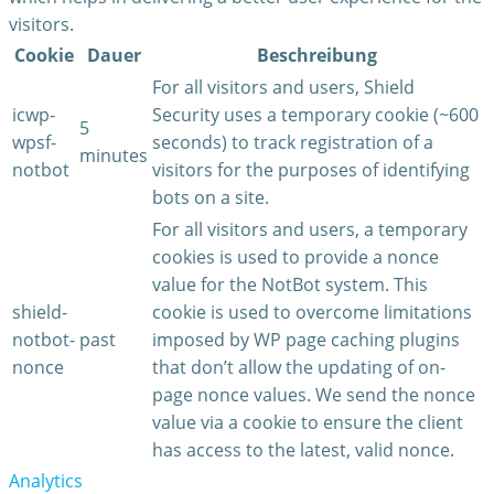
visitors.
Cookie
Dauer
Beschreibung
For all visitors and users, Shield
icwp-
Security uses a temporary cookie (~600
5
wpsf-
seconds) to track registration of a
minutes
notbot
visitors for the purposes of identifying
bots on a site.
For all visitors and users, a temporary
cookies is used to provide a nonce
value for the NotBot system. This
shield-
cookie is used to overcome limitations
notbot-
past
imposed by WP page caching plugins
nonce
that don’t allow the updating of on-
page nonce values. We send the nonce
value via a cookie to ensure the client
has access to the latest, valid nonce.
Analytics