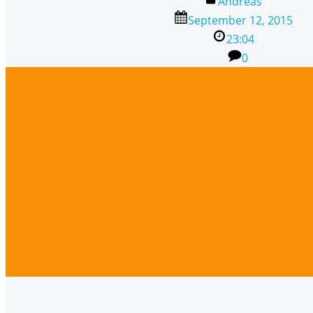
Andreas
|
September 12, 2015
|
23:04
|
0