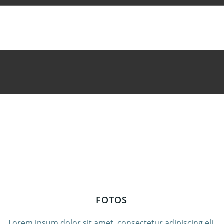
FOTOS
Lorem ipsum dolor sit amet, consectetur adipiscing eli.