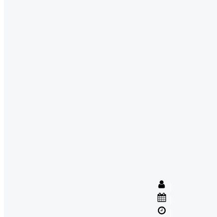
|
|
|