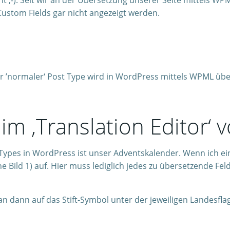
nt ;-). Seit wir an der Übersetzung unserer Seite mittels WP
Custom Fields gar nicht angezeigt werden.
r ’normaler‘ Post Type wird in WordPress mittels WPML übe
im ‚Translation Editor‘
t Types in WordPress ist unser Adventskalender. Wenn ich e
 Bild 1) auf. Hier muss lediglich jedes zu übersetzende Feld
n dann auf das Stift-Symbol unter der jeweiligen Landesflagg