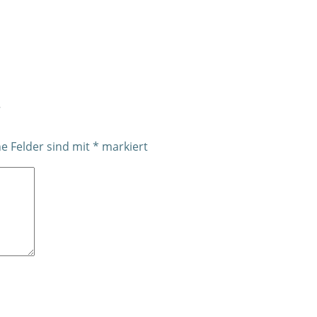
r
he Felder sind mit
*
markiert