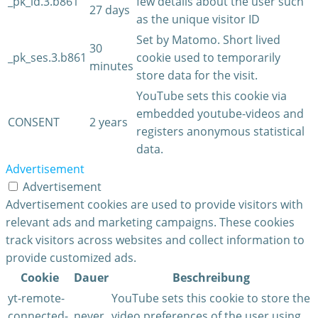
_pk_id.3.b861
few details about the user such
27 days
as the unique visitor ID
Set by Matomo. Short lived
30
_pk_ses.3.b861
cookie used to temporarily
minutes
store data for the visit.
YouTube sets this cookie via
embedded youtube-videos and
CONSENT
2 years
registers anonymous statistical
data.
Advertisement
Advertisement
Advertisement cookies are used to provide visitors with
relevant ads and marketing campaigns. These cookies
track visitors across websites and collect information to
provide customized ads.
Cookie
Dauer
Beschreibung
yt-remote-
YouTube sets this cookie to store the
connected-
never
video preferences of the user using