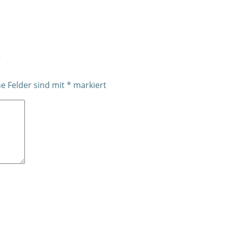
r
he Felder sind mit
*
markiert