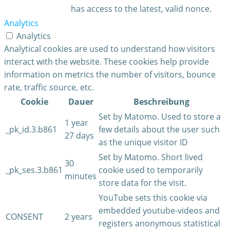
has access to the latest, valid nonce.
Analytics
Analytics
Analytical cookies are used to understand how visitors
interact with the website. These cookies help provide
information on metrics the number of visitors, bounce
rate, traffic source, etc.
Cookie
Dauer
Beschreibung
Set by Matomo. Used to store a
1 year
_pk_id.3.b861
few details about the user such
27 days
as the unique visitor ID
Set by Matomo. Short lived
30
_pk_ses.3.b861
cookie used to temporarily
minutes
store data for the visit.
YouTube sets this cookie via
embedded youtube-videos and
CONSENT
2 years
registers anonymous statistical