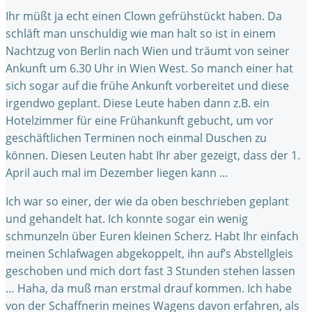
Ihr müßt ja echt einen Clown gefrühstückt haben. Da
schläft man unschuldig wie man halt so ist in einem
Nachtzug von Berlin nach Wien und träumt von seiner
Ankunft um 6.30 Uhr in Wien West. So manch einer hat
sich sogar auf die frühe Ankunft vorbereitet und diese
irgendwo geplant. Diese Leute haben dann z.B. ein
Hotelzimmer für eine Frühankunft gebucht, um vor
geschäftlichen Terminen noch einmal Duschen zu
können. Diesen Leuten habt Ihr aber gezeigt, dass der 1.
April auch mal im Dezember liegen kann …
Ich war so einer, der wie da oben beschrieben geplant
und gehandelt hat. Ich konnte sogar ein wenig
schmunzeln über Euren kleinen Scherz. Habt Ihr einfach
meinen Schlafwagen abgekoppelt, ihn auf’s Abstellgleis
geschoben und mich dort fast 3 Stunden stehen lassen
… Haha, da muß man erstmal drauf kommen. Ich habe
von der Schaffnerin meines Wagens davon erfahren, als