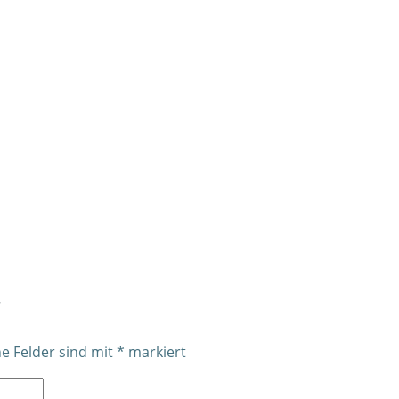
r
he Felder sind mit
*
markiert