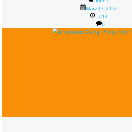
admin
|
März 17, 2022
|
17:13
|
0