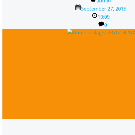
admin
|
September 27, 2015
|
10:09
|
0