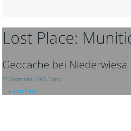
Lost Place: Munit
Geocache bei Niederwiesa
27. September 2015, Tags:
Lost Place