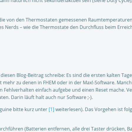
kann natürlich nicht sekundenaktuell sein (siehe Duty Cycle
die von den Thermostaten gemessenen Raumtemperaturen. De
 des Nerds – wie die Thermostate den Durchfluss beim Erre
diesen Blog-Beitrag schreibe: Es sind die ersten kalten Ta
ehr zu denen in FHEM oder in der Max!-Software. Manchma
n Fehlverhalten einfach aufgebe und einen Reset mache. Ve
. Darin läuft halt auch nur Software ;-).
guine bitte kurz unter
[1]
weiterlesen). Das Vorgehen ist fol
hführen (Batterien entfernen, alle drei Taster drücken, Ba