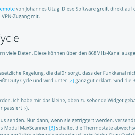
Remote
von Johannes Utzig. Diese Software greift direkt auf
um VPN-Zugang mit.
ycle
ern viele Daten. Diese können über den 868MHz-Kanal ausgel
gesetzliche Regelung, die dafür sorgt, dass der Funkkanal ni
ißt Duty Cycle und wird unter
[2]
ganz gut erklärt. Sind die
en. Ich habe mir das kleine, oben zu sehende Widget gebau
passiert ;-).
 aus senden. Nur dann, wenn sie getriggert werden, versend
 Das Modul MaxScanner
[3]
schaltet die Thermostate abwechs