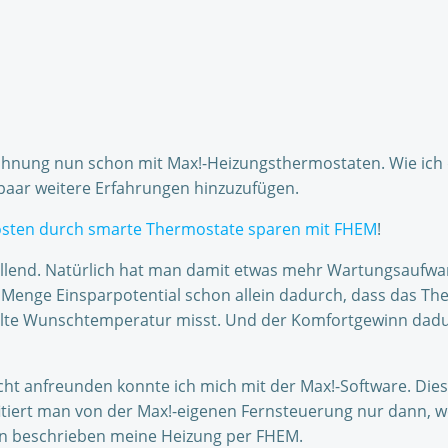
 Wohnung nun schon mit Max!-Heizungsthermostaten. Wie ic
 paar weitere Erfahrungen hinzuzufügen.
osten durch smarte Thermostate sparen mit FHEM
!
llend. Natürlich hat man damit etwas mehr Wartungsaufwan
e Menge Einsparpotential schon allein dadurch, dass das Th
tellte Wunschtemperatur misst. Und der Komfortgewinn dad
cht anfreunden konnte ich mich mit der Max!-Software. Die
fitiert man von der Max!-eigenen Fernsteuerung nur dann, w
eln beschrieben meine Heizung per FHEM.